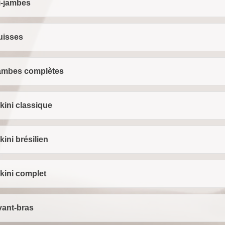
i-jambes
uisses
ambes complètes
kini classique
kini brésilien
kini complet
vant-bras