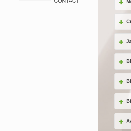
CONTACT
M
C
J
Bi
Bi
Bi
A